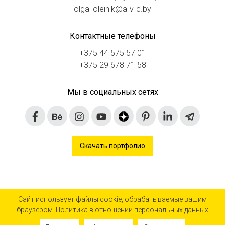
olga_oleinik@a-v-c.by
Контактные телефоны
+375 44 575 57 01
+375 29 678 71 58
Мы в социальных сетях
Скачать портфолио
Сайт использует файлы cookie, обрабатываемые вашим
браузером.
Политика в отношении персональных данных
© 2016-2024 «Агентство визуальных коммуникаций»
Дизайн сайта «AVC»