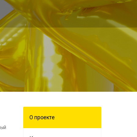
О проектe
рый