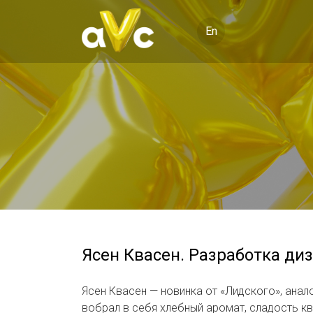
En
Ясен Квасен. Разработка ди
Ясен Квасен — новинка от «Лидского», анал
вобрал в себя хлебный аромат, сладость кв