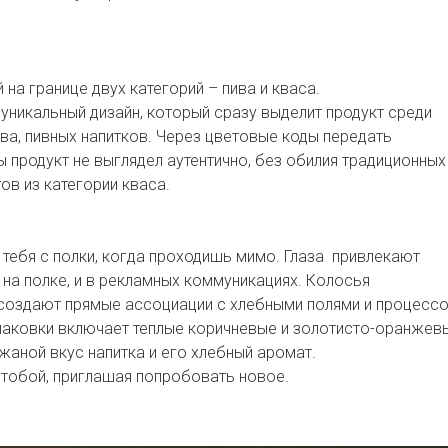
на границе двух категорий – пива и кваса.
уникальный дизайн, который сразу выделит продукт среди
ива, пивных напитков. Через цветовые коды передать
бы продукт не выглядел аутентично, без обилия традиционных
ов из категории кваса.
 тебя с полки, когда проходишь мимо. Глаза привлекают
 на полке, и в рекламных коммуникациях. Колосья
 создают прямые ассоциации с хлебными полями и процесс
паковки включает теплые коричневые и золотисто-оранжев
жаной вкус напитка и его хлебный аромат.
а тобой, приглашая попробовать новое.