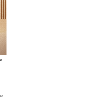
и
ает
т