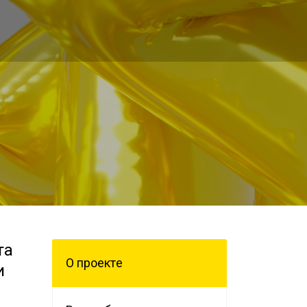
та
О проектe
и