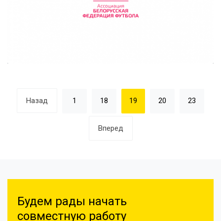
Назад
1
18
19
20
23
Вперед
Будем рады начать
совместную работу