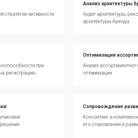
Анализ архитектуры б
й стратегии активности
Аудит архитектуры, рек
архитектуры бренда.
Оптимизация ассорти
аноспособности при
Анализ ассортиментног
на регистрацию.
оптимизации.
вки
Сопровождение разви
упаковки.
Консалтинг и комплекс
 решения.
его становления и разви