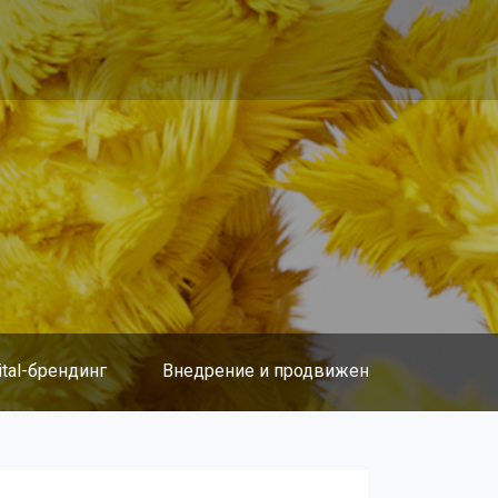
ital-брендинг
Внедрение и продвижение
Cопро