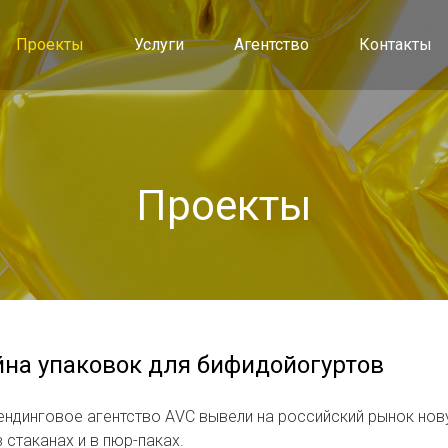
Проекты
Услуги
Агентство
Контакты
Проекты
йна упаковок для бифидойогуртов
ендинговое агентство АVC вывели на российский рынок но
 стаканах и в пюр-паках.