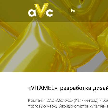
En
«VITAMEL»: разработка диза
Компания ОАО «Молоко» (Калининград) и бр
торговую марку бифидойогуртов «Vitamel» в