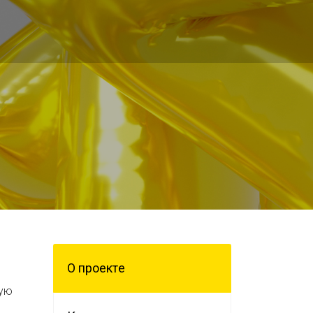
О проектe
вую