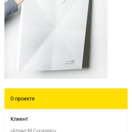
О проектe
Клиент
«Атлант-М Сухарево»