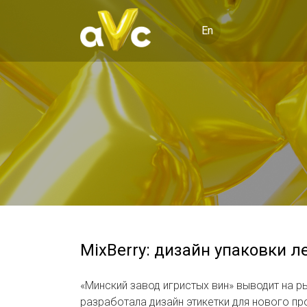
En
MixBerry: дизайн упаковки л
«Минский завод игристых вин» выводит на р
разработала дизайн этикетки для нового пр