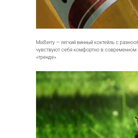
MixBerry — легкий винный коктейль с разн
чувствуют себя комфортно в современном р
«тренде».