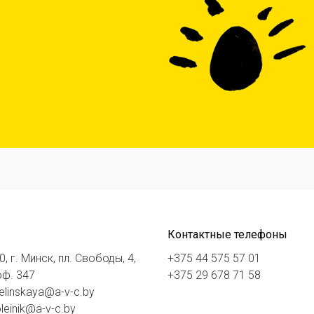
Контактные телефоны
, г. Минск, пл. Свободы, 4,
+375 44 575 57 01
 оф. 347
+375 29 678 71 58
_elinskaya@a-v-c.by
leinik@a-v-c.by