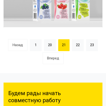
Назад
1
20
21
22
23
Вперед
Будем рады начать
совместную работу